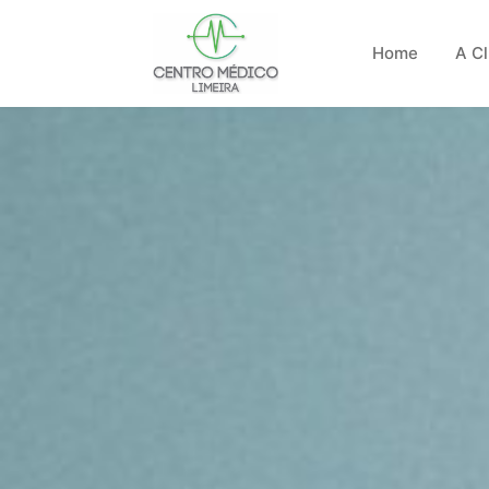
Home
A Cl